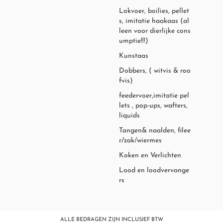
Lokvoer, boilies, pellet
s, imitatie haakaas (al
leen voor dierlijke cons
umptie!!!)
Kunstaas
Dobbers, ( witvis & roo
fvis)
feedervoer,imitatie pel
lets , pop-ups, wafters,
liquids
Tangen& naalden, filee
r/zak/wiermes
Koken en Verlichten
Lood en loodvervange
rs
ALLE BEDRAGEN ZIJN INCLUSIEF BTW