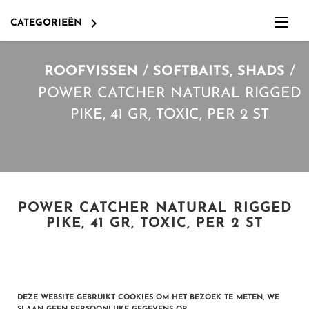

CATEGORIEËN
/
/
ROOFVISSEN
SOFTBAITS, SHADS
POWER CATCHER NATURAL RIGGED
PIKE, 41 GR, TOXIC, PER 2 ST
POWER CATCHER NATURAL RIGGED
OVERIG EN DIVERSEN
PIKE, 41 GR, TOXIC, PER 2 ST
KLEIN MATERIAAL O.A HAKEN
LOKVOER, BOILIES,PELLETS, POP-UPS ETC.
OVERIG EN DIVERSEN
OPBERGEN, TASSEN, BOXEN, FOUDRALEN
OVERIGE KARPERBENODIGDHEDEN, ZOALS O.A. LOOD
DEZE WEBSITE GEBRUIKT COOKIES OM HET BEZOEK TE METEN, WE