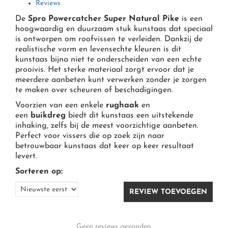
Reviews
MOLENS
HENGELS
KLEIN MATERIAAL O.A. HAKEN & KUNSTAAS
OVERIGE KLEDING & ACCESSOIRES
De
Spro Powercatcher Super Natural Pike
is een
hoogwaardig en duurzaam stuk kunstaas dat speciaal
HENGELS
WARMTEKLEDING
OPBERGEN, TASSEN, BOXEN, FOUDRALEN
is ontworpen om roofvissen te verleiden. Dankzij de
realistische vorm en levensechte kleuren is dit
REGENKLEDING
(ONDER) LIJNEN, GEVLOCHTEN DRAAD, BRAID
kunstaas bijna niet te onderscheiden van een echte
prooivis. Het sterke materiaal zorgt ervoor dat je
meerdere aanbeten kunt verwerken zonder je zorgen
HENGELSTEUNEN EN ACCESSOIRES
HANDSCHOENEN EN WANTEN
te maken over scheuren of beschadigingen.
Voorzien van een enkele
rughaak
en
HENGELS
CAPS/ VISPETTEN & MUTSEN
een
buikdreg
biedt dit kunstaas een uitstekende
inhaking, zelfs bij de meest voorzichtige aanbeten.
Perfect voor vissers die op zoek zijn naar
betrouwbaar kunstaas dat keer op keer resultaat
levert.
Sorteren op:
ZONNEBRILLEN/ SUNGLASSES
REVIEW TOEVOEGEN
Geen reviews gevonden.