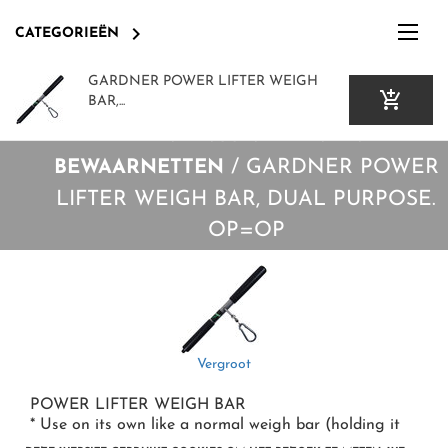

CATEGORIEËN
GARDNER POWER LIFTER WEIGH

SCHEP- EN LEEFNETTEN.
BAR,...
LANDINGSNETTEN EN
/
GARDNER POWER
BEWAARNETTEN
LIFTER WEIGH BAR, DUAL PURPOSE.
OP=OP
OVERIG EN DIVERSEN
KLEIN MATERIAAL O.A HAKEN
LOKVOER, BOILIES,PELLETS, POP-UPS ETC.
Vergroot
POWER LIFTER WEIGH BAR
OVERIG EN DIVERSEN
OPBERGEN, TASSEN, BOXEN, FOUDRALEN
OVERIGE KARPERBENODIGDHEDEN, ZOALS O.A. LOOD
* Use on its own like a normal weigh bar (holding it
up with both hands)......or attach it to any long pole or