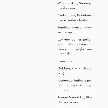
Waadpakken, Waders,
Lieslaarzen
Cadeaubon, Kadobon
nen & kado- ideeën
Aanbiedingen en diver
se op=op
Lokvoer, boilies, pellet
s, imitatie haakaas (al
leen voor dierlijke cons
umptie!!!)
Kunstaas
Dobbers, ( witvis & roo
fvis)
feedervoer,imitatie pel
lets , pop-ups, wafters,
liquids
Tangen& naalden, filee
r/zak/wiermes