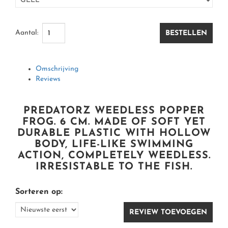
MOLENS
HENGELS
KLEIN MATERIAAL O.A. HAKEN & KUNSTAAS
OVERIGE KLEDING & ACCESSOIRES
HENGELS
WARMTEKLEDING
OPBERGEN, TASSEN, BOXEN, FOUDRALEN
Aantal:
BESTELLEN
REGENKLEDING
(ONDER) LIJNEN, GEVLOCHTEN DRAAD, BRAID
Omschrijving
Reviews
HENGELSTEUNEN EN ACCESSOIRES
HANDSCHOENEN EN WANTEN
HENGELS
CAPS/ VISPETTEN & MUTSEN
PREDATORZ WEEDLESS POPPER
FROG. 6 CM. MADE OF SOFT YET
DURABLE PLASTIC WITH HOLLOW
BODY, LIFE-LIKE SWIMMING
ACTION, COMPLETELY WEEDLESS.
IRRESISTABLE TO THE FISH.
ZONNEBRILLEN/ SUNGLASSES
Sorteren op:
REVIEW TOEVOEGEN