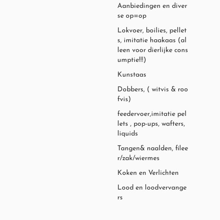
Aanbiedingen en diver
se op=op
Lokvoer, boilies, pellet
s, imitatie haakaas (al
leen voor dierlijke cons
umptie!!!)
Kunstaas
Dobbers, ( witvis & roo
fvis)
feedervoer,imitatie pel
lets , pop-ups, wafters,
liquids
Tangen& naalden, filee
r/zak/wiermes
Koken en Verlichten
Lood en loodvervange
rs