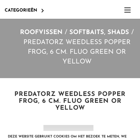

CATEGORIEËN
/
/
ROOFVISSEN
SOFTBAITS, SHADS
PREDATORZ WEEDLESS POPPER
FROG, 6 CM. FLUO GREEN OR
YELLOW
PREDATORZ WEEDLESS POPPER
OVERIG EN DIVERSEN
FROG, 6 CM. FLUO GREEN OR
YELLOW
KLEIN MATERIAAL O.A HAKEN
LOKVOER, BOILIES,PELLETS, POP-UPS ETC.
OVERIG EN DIVERSEN
OPBERGEN, TASSEN, BOXEN, FOUDRALEN
OVERIGE KARPERBENODIGDHEDEN, ZOALS O.A. LOOD
DEZE WEBSITE GEBRUIKT COOKIES OM HET BEZOEK TE METEN, WE