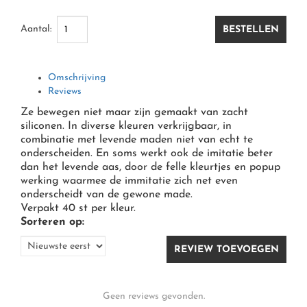
MOLENS
MOLENS
HENGELS
KLEIN MATERIAAL O.A. HAKEN & KUNSTAAS
OVERIGE KLEDING & ACCESSOIRES
Aantal:
BESTELLEN
HENGELS
HENGELS EN HENGELSETS
WARMTEKLEDING
OPBERGEN, TASSEN, BOXEN, FOUDRALEN
REGENKLEDING
(ONDER) LIJNEN, GEVLOCHTEN DRAAD, BRAID
Omschrijving
Reviews
HENGELSTEUNEN EN ACCESSOIRES
HANDSCHOENEN EN WANTEN
Ze bewegen niet maar zijn gemaakt van zacht
siliconen. In diverse kleuren verkrijgbaar, in
combinatie met levende maden niet van echt te
HENGELS
CAPS/ VISPETTEN & MUTSEN
onderscheiden. En soms werkt ook de imitatie beter
dan het levende aas, door de felle kleurtjes en popup
werking waarmee de immitatie zich net even
onderscheidt van de gewone made.
Verpakt 40 st per kleur.
Sorteren op:
ZONNEBRILLEN/ SUNGLASSES
REVIEW TOEVOEGEN
Geen reviews gevonden.