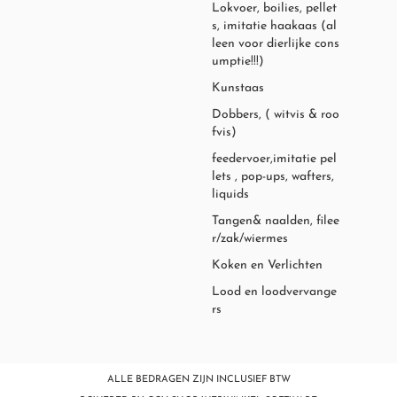
Lokvoer, boilies, pellet
s, imitatie haakaas (al
leen voor dierlijke cons
umptie!!!)
Kunstaas
Dobbers, ( witvis & roo
fvis)
feedervoer,imitatie pel
lets , pop-ups, wafters,
liquids
Tangen& naalden, filee
r/zak/wiermes
Koken en Verlichten
Lood en loodvervange
rs
ALLE BEDRAGEN ZIJN INCLUSIEF BTW