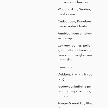
laarzen en schoenen
Waadpakken, Waders,
Lieslaarzen
Cadeaubon, Kadobon
nen & kado- ideeën
Aanbiedingen en diver
se op=op
Lokvoer, boilies, pellet
s, imitatie haakaas (al
leen voor dierlijke cons
umptie!!!)
Kunstaas
Dobbers, ( witvis & roo
fvis)
feedervoer,imitatie pel
lets , pop-ups, wafters,
liquids
Tangen& naalden, filee