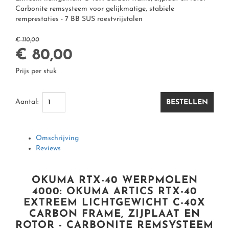
MOLENS
MOLENS
HENGELS
KLEIN MATERIAAL O.A. HAKEN & KUNSTAAS
OVERIGE KLEDING & ACCESSOIRES
Carbonite remsysteem voor gelijkmatige, stabiele
remprestaties - 7 BB SUS roestvrijstalen
HENGELS
HENGELS EN HENGELSETS
WARMTEKLEDING
OPBERGEN, TASSEN, BOXEN, FOUDRALEN
€ 110,00
€ 80,00
REGENKLEDING
(ONDER) LIJNEN, GEVLOCHTEN DRAAD, BRAID
Prijs per stuk
HENGELSTEUNEN EN ACCESSOIRES
HANDSCHOENEN EN WANTEN
Aantal:
BESTELLEN
HENGELS
CAPS/ VISPETTEN & MUTSEN
Omschrijving
Reviews
OKUMA RTX-40 WERPMOLEN
ZONNEBRILLEN/ SUNGLASSES
4000: OKUMA ARTICS RTX-40
EXTREEM LICHTGEWICHT C-40X
CARBON FRAME, ZIJPLAAT EN
ROTOR - CARBONITE REMSYSTEEM