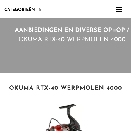

CATEGORIEËN
/
AANBIEDINGEN EN DIVERSE OP=OP
OKUMA RTX-40 WERPMOLEN 4000
OKUMA RTX-40 WERPMOLEN 4000
OVERIG EN DIVERSEN
KLEIN MATERIAAL O.A HAKEN
LOKVOER, BOILIES,PELLETS, POP-UPS ETC.
OVERIG EN DIVERSEN
OPBERGEN, TASSEN, BOXEN, FOUDRALEN
OVERIGE KARPERBENODIGDHEDEN, ZOALS O.A. LOOD